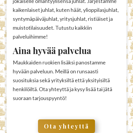
jokaiselle omantyylisensä juhlat. Järjestämme
kaikenlaiset juhlat, kuten häät, ylioppilasjuhlat,
syntymäpäiväjuhlat, yritysjuhlat, ristiäiset ja
muistotilaisuudet. Tutustu kaikkiin
palveluihimme!
Aina hyvää palvelua
Maukkaiden ruokien lisäksi panostamme
hyvään palveluun. Meillä on runsaasti
suosituksia sekä yrityksiltä että yksityisiltä
henkilöiltä. Ota yhteyttä ja kysy lisää tai jätä
suoraan tarjouspyyntö!
Ota yhteyttä