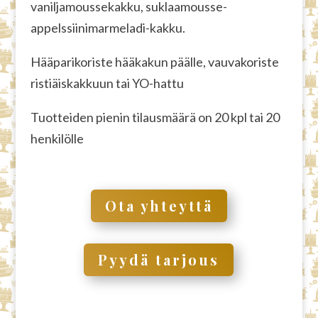
vaniljamoussekakku, suklaamousse-
appelssiinimarmeladi-kakku.
Hääparikoriste hääkakun päälle, vauvakoriste
ristiäiskakkuun tai YO-hattu
Tuotteiden pienin tilausmäärä on 20 kpl tai 20
henkilölle
Ota yhteyttä
Pyydä tarjous