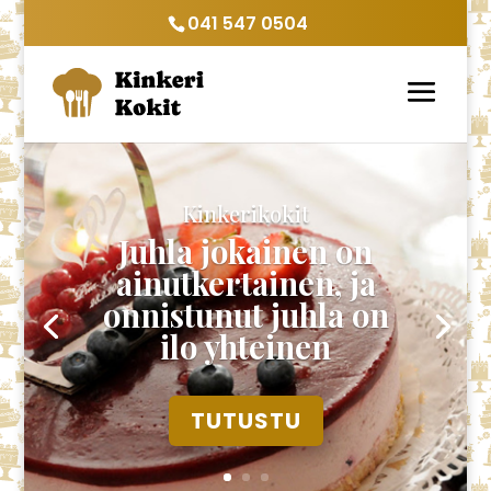
041 547 0504
Kinkerikokit
Juhla jokainen on
ainutkertainen, ja
onnistunut juhla on
ilo yhteinen
TUTUSTU