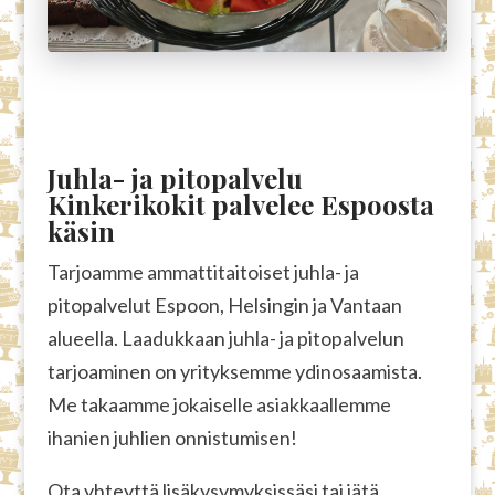
Juhla- ja pitopalvelu
Kinkerikokit palvelee Espoosta
käsin
Tarjoamme ammattitaitoiset juhla- ja
pitopalvelut Espoon, Helsingin ja Vantaan
alueella. Laadukkaan juhla- ja pitopalvelun
tarjoaminen on yrityksemme ydinosaamista.
Me takaamme jokaiselle asiakkaallemme
ihanien juhlien onnistumisen!
Ota yhteyttä lisäkysymyksissäsi tai jätä