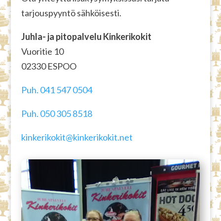
tarjouspyyntö sähköisesti.
Juhla- ja pitopalvelu Kinkerikokit
Vuoritie 10
02330 ESPOO
Puh. 041 547 0504
Puh. 050 305 8518
kinkerikokit@kinkerikokit.net