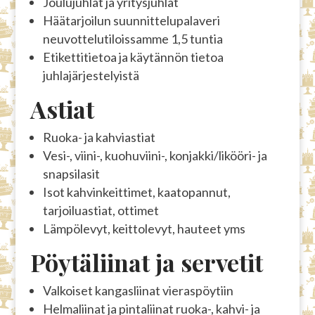
Joulujuhlat ja yritysjuhlat
Häätarjoilun suunnittelupalaveri
neuvottelutiloissamme 1,5 tuntia
Etikettitietoa ja käytännön tietoa
juhlajärjestelyistä
Astiat
Ruoka- ja kahviastiat
Vesi-, viini-, kuohuviini-, konjakki/likööri- ja
snapsilasit
Isot kahvinkeittimet, kaatopannut,
tarjoiluastiat, ottimet
Lämpölevyt, keittolevyt, hauteet yms
Pöytäliinat ja servetit
Valkoiset kangasliinat vieraspöytiin
Helmaliinat ja pintaliinat ruoka-, kahvi- ja