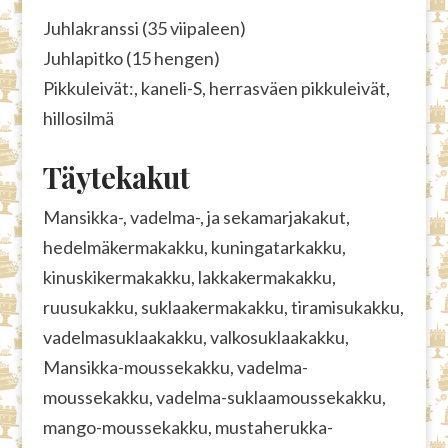
Juhlakranssi (35 viipaleen)
Juhlapitko (15 hengen)
Pikkuleivät:, kaneli-S, herrasväen pikkuleivät,
hillosilmä
Täytekakut
Mansikka-, vadelma-, ja sekamarjakakut,
hedelmäkermakakku, kuningatarkakku,
kinuskikermakakku, lakkakermakakku,
ruusukakku, suklaakermakakku, tiramisukakku,
vadelmasuklaakakku, valkosuklaakakku,
Mansikka-moussekakku, vadelma-
moussekakku, vadelma-suklaamoussekakku,
mango-moussekakku, mustaherukka-