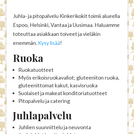
Juhla- ja pitopalvelu Kinkerikokit toimii alueella
Espoo, Helsinki, Vantaa ja Uusimaa. Haluamme
toteuttaa asiakkaan toiveet ja vieläkin
enemmän.
Kysy lisää
!
Ruoka
Ruokatuotteet
Myös erikoisruokavaliot; gluteeniton ruoka,
gluteenittomat kakut, kasvisruoka
Suolaiset ja makeat konditoriatuotteet
Pitopalvelu ja catering
Juhlapalvelu
Juhlien suunnittelu ja neuvonta