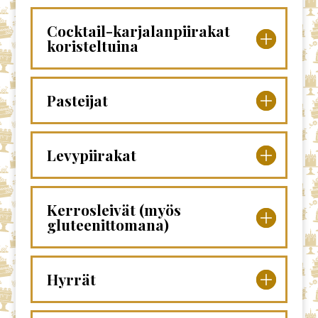
Cocktail-karjalanpiirakat
koristeltuina
Pasteijat
Levypiirakat
Kerrosleivät (myös
gluteenittomana)
Hyrrät